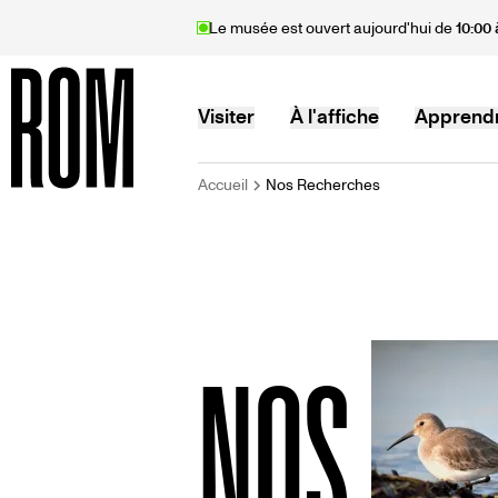
Aller
Le musée est ouvert aujourd'hui de
10:00 
au
contenu
principal
MAIN
Visiter
À l'affiche
Apprend
FIL
Accueil
Nos Recherches
Accueil
NAVIGATION
D'ARIANE
NOS