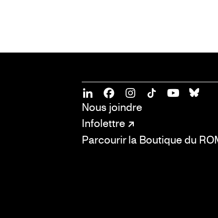
SOCIAL
CONNECT
Linkedin
Facebook
Instagram
Tiktok
Youtube
Bsky
Nous joindre
Infolettre
Parcourir la Boutique du R