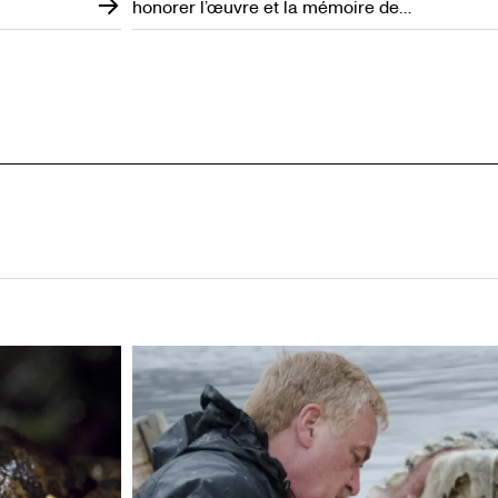
honorer l’œuvre et la mémoire de
Veronika Gervers, une pionnière de la
recherche sur les textiles et les
costumes. Elle a pour but de
promouvoir la recherche scientifique
innovante de nouveaux chercheurs et
de chercheurs confirmés qui
s'appuient sur des objets de la
collection mondiale de plus de 55 000
textiles et costumes de toutes les
époques de la collection permanente
du ROM.
re
e